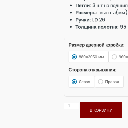
3 шт на подшип
Петли:
высота(мм):
Размеры:
LD 26
Ручки:
95 
Толщина полотна:
1,25 
Толщина стали:
180
Угол открывания:
Размер дверной коробки:
3 специа
Уплотнители:
Цвет внешней отделк
880×2050 мм
960×
Цвет внутренней отде
хро
Цвет фурнитуры:
Сторона открывания:
Цилиндровый механи
Левая
Правая
В КОРЗИНУ