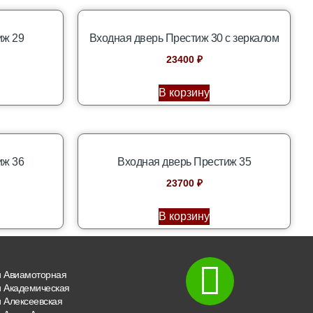
иж 29
Входная дверь Престиж 30 с зеркалом
23400
₽
В корзину
иж 36
Входная дверь Престиж 35
23700
₽
В корзину
и Авиамоторная
и Академическая
 Алексеевская