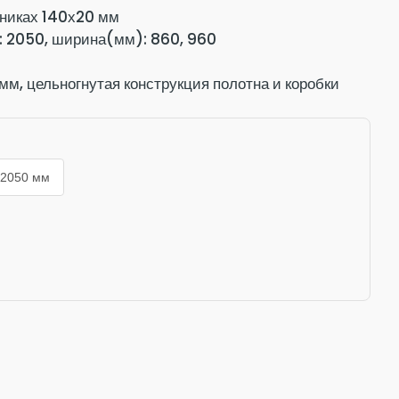
никах 140х20 мм
 2050, ширина(мм): 860, 960
мм, цельногнутая конструкция полотна и коробки
мм
°
льных трубчатых контура
антик медный
и:
2050 мм
белый матовый
лки:
м
перфорированный ключ/вертушка
зм: