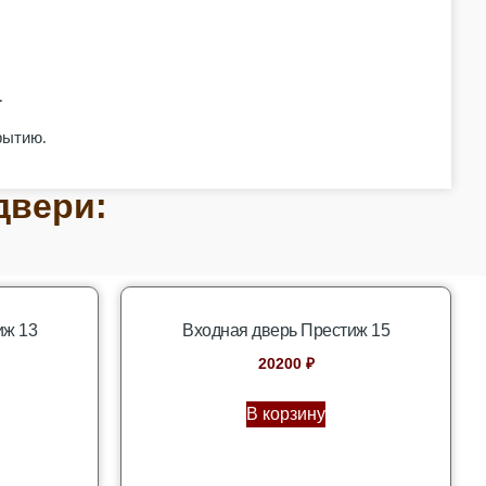
.
рытию.
двери:
иж 13
Входная дверь Престиж 15
20200
₽
В корзину