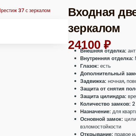
Входная две
Престиж 37 с зеркалом
зеркалом
24100
₽
ант
Внешняя отделка:
Внутренняя отделка:
есть
Глазок:
Дополнительный зам
ночная, пов
Задвижка:
Защита от снятия пол
вре
Защита цилиндра:
2
Количество замков:
для кварт
Назначение:
цили
Основной замок:
взломостойкости
правое и
Открывание: