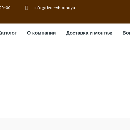
-00-00
info@dver-vhodnaya
Каталог
О компании
Доставка и монтаж
Во
дверь Престиж 37 с