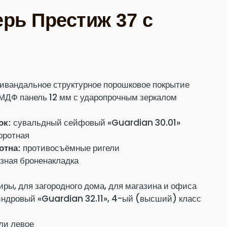
рь Престиж 37 с
ивандальное структурное порошковое покрытие
МДФ панель 12 мм с ударопрочным зеркалом
сувальдный сейфовый «Guardian 30.01»
ок:
оротная
противосъёмные ригели
отна:
зная броненакладка
иры, для загородного дома, для магазина и офиса
ндровый «Guardian 32.11», 4-ый (высший) класс
ли левое