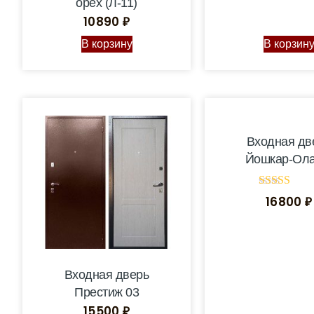
орех (Л-11)
10890
₽
В корзину
В корзин
Входная дв
Йошкар-Ола
Оценка
16800
₽
5.00
из 5
Входная дверь
Престиж 03
15500
₽