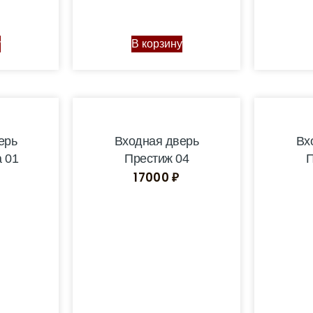
у
В корзину
ерь
Входная дверь
Вх
 01
Престиж 04
П
17000
₽