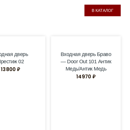
В КАТАЛОГ
одная дверь
Входная дверь Браво
рестиж 02
— Door Out 101 Антик
13800
₽
Медь/Антик Медь
14970
₽