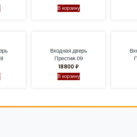
у
В корзину
ерь
Входная дверь
Вх
08
Престиж 09
П
18800
₽
у
В корзину