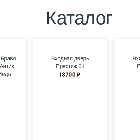
Каталог
 Браво
Входная дверь
Вх
Антик
Престиж 01
П
Медь
13700
₽