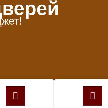
дверей
джет!