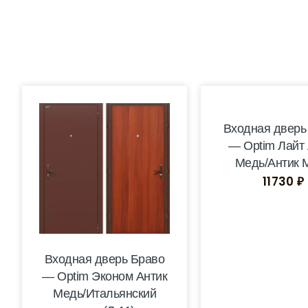
Входная дверь
— Optim Лайт 
Медь/Антик 
11730
₽
Входная дверь Браво
— Optim Эконом Антик
Медь/Итальянский