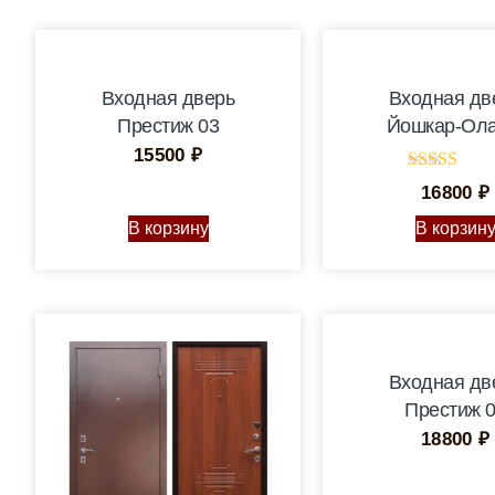
Входная дверь
Входная дв
Престиж 03
Йошкар-Ола
15500
₽
Оценка
16800
₽
5.00
из 5
В корзину
В корзин
Входная дв
Престиж 
18800
₽