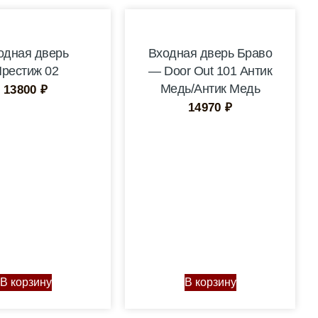
одная дверь
Входная дверь Браво
рестиж 02
— Door Out 101 Антик
Медь/Антик Медь
13800
₽
14970
₽
В корзину
В корзину