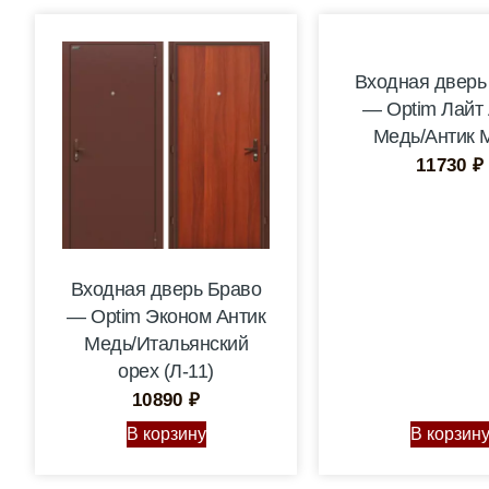
Входная дверь
— Optim Лайт 
Медь/Антик 
11730
₽
Входная дверь Браво
— Optim Эконом Антик
Медь/Итальянский
орех (Л-11)
10890
₽
В корзину
В корзин