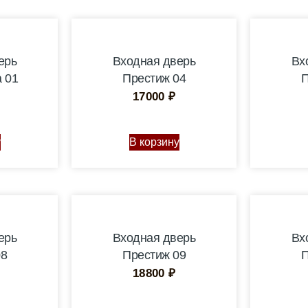
ерь
Входная дверь
Вх
 01
Престиж 04
П
17000
₽
у
В корзину
ерь
Входная дверь
Вх
08
Престиж 09
П
18800
₽