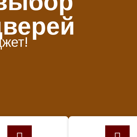
выбор
дверей
джет!