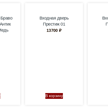
 Браво
Входная дверь
Вх
Антик
Престиж 01
П
Медь
13700
₽
у
В корзину