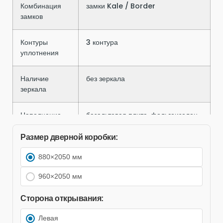
Комбинация
замки Kale / Border
замков
Контуры
3 контура
уплотнения
Наличие
без зеркала
зеркала
Наполнение
базальтовая плита, фольгоизолон,
полотна
пенополистерол, 3 слоя
Размер дверной коробки:
Петли
3 петли
880×2050 мм
Размер
960×2050 мм
размер 880*2050 мм, размер
дверной
950*2050 мм
коробки
Сторона открывания:
Левая