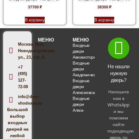
37700
₽
38300
₽
В корзину
В корзину
МЕНЮ
МЕНЮ
Москва, Бол.
Входные
Новодмитровская
двери
О компании
Доставка и монтаж
Вопросы и ответы
Авиамоторная
ул., 23, стр. 6
Входные
Не нашли
+7
двери
нужную
(495)
Академическая
дверь?
127-
Входные
двери
72-08
Напишите
Алексеевская
info@dver-
нам в
Входные
vhodnaya.ru
двери
WhatsApp
Большой
Алма-
и мы
выбор
Атинская
поможем
Входные
входных
найти
двери
дверей на
подходящую
Алтуфьево
любой
дверь по