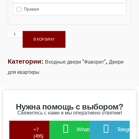
Сторона
открывание левое, открывание
открывания
правое
Правая
двери
Тип отделки
Металл / МДФ
двери
В КОРЗИНУ
Толщина
100 мм
полотна
,
Категории:
Входные двери "Фаворит"
Двери
для квартиры
Толщина стали
1.8 мм + 1.0 мм
Цвет металла
Антик темное Серебро
Нужна помощь с выбором?
Свяжитесь с нами и мы оперативно ответим!
WhatsApp
Telegram
+7
(495)