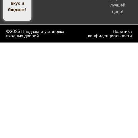
Входные
вкус и
лучшей
двери
бюджет!
цене!
Андроновка
Входные
двери
Аннино
©2025 Продажа и установка
Политика
входных дверей
конфиденциальности
Входные
двери
Арбатская
Входные
двери
Аэропорт
Входные
двери
Бабушкинская]
Входные
двери
Багратионовская
Входные
двери
Балтийская
Входные
двери
Баррикадная